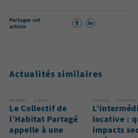
Partager cet
article
Actualités similaires
NATIONAL
À LA UNE
NATIONAL
EN ACTION,
Le Collectif de
L’interméd
l’Habitat Partagé
locative : 
appelle à une
impacts so