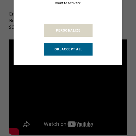
want to activate
Envie de vous engager à nos côtés ?
Rejoignez l’une des 123 associations du Mouvement
SOLIHA :
https://lnkd.in/eqm8FfC6
PERSONALIZE
OK, ACCEPT ALL