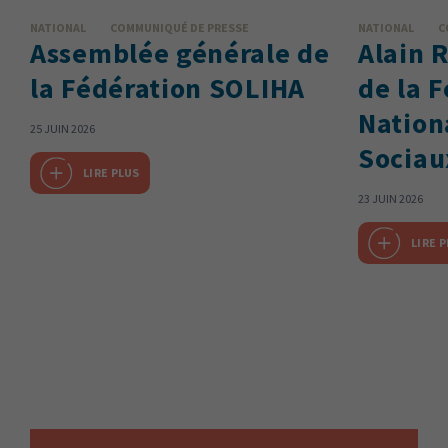
NATIONAL
COMMUNIQUÉ DE PRESSE
NATIONAL
C
Assemblée générale de
Alain R
la Fédération SOLIHA
de la 
Nation
25 JUIN 2026
Sociau
LIRE PLUS
23 JUIN 2026
LIRE 