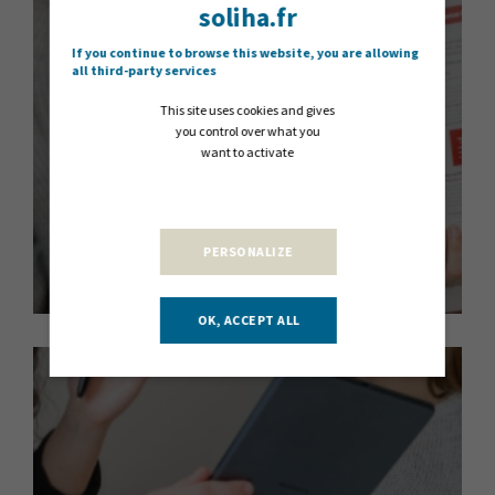
soliha.fr
If you continue to browse this website, you are allowing
all third-party services
Plaquette
This site uses cookies and gives
you control over what you
want to activate
TÉLÉCHARGER
PERSONALIZE
OK, ACCEPT ALL