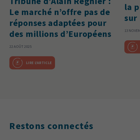
Tribune d’Alain Régnier :
la 
Le marché n’offre pas de
sur
réponses adaptées pour
des millions d’Européens
13 NOVEM
22 AOÛT 2025
LIRE L'ARTICLE
Restons connectés