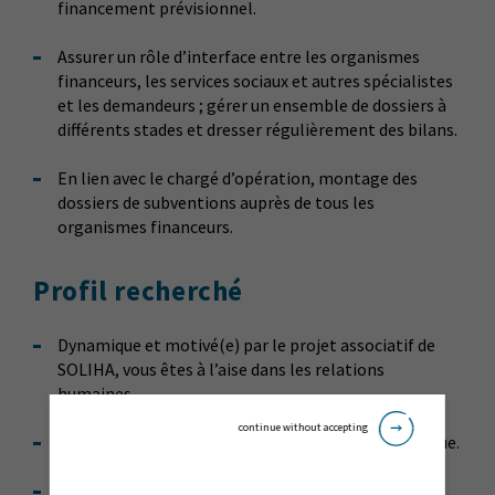
financement prévisionnel.
Assurer un rôle d’interface entre les organismes
financeurs, les services sociaux et autres spécialistes
et les demandeurs ; gérer un ensemble de dossiers à
différents stades et dresser régulièrement des bilans.
En lien avec le chargé d’opération, montage des
dossiers de subventions auprès de tous les
organismes financeurs.
Profil recherché
Dynamique et motivé(e) par le projet associatif de
SOLIHA, vous êtes à l’aise dans les relations
humaines.
continue without accepting
Autonome, organisé(e), rigoureux(se) et méthodique.
Capacité à rédiger et de présenter des comptes