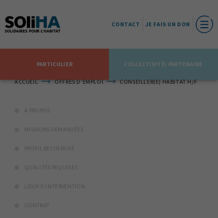
CONTACT
JE FAIS UN DON
PARTICULIER
COLLECTIVITÉ/ PARTENAIRE
ACCUEIL
OFFRES D’EMPLOI
CONSEILLER(E) HABITAT H/F
À PROPOS
MISSIONS DEMANDÉES
PROFIL RECHERCHÉ
QUALITÉS REQUISES
LIEUX D’INTERVENTION
CONTRAT